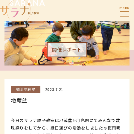
menu
開催レポート
知恩院教室
2023.7.21
地蔵盆
今日のサラナ親子教室は地蔵盆✨月光殿にてみんなで数
珠繰りをしてから、縁日遊びの活動をしました☺️梅雨明