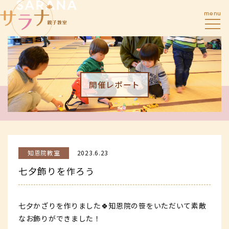
menu
開催レポート
知恩院教室
2023.6.23
七夕飾りを作ろう
七夕かざりを作りました🍀知恩院の笹をいただいて素敵
なお飾りができました！