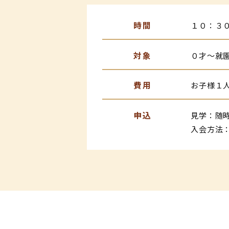
時間
１０：３
対象
０才～就
費用
お子様１
申込
見学：随
入会方法