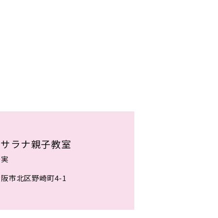
寺サラナ親子教室
奈実
阪市北区野崎町4-1