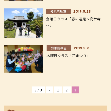
知恩院教室
2019.5.23
金曜日クラス「春の遠足～高台寺
～」
知恩院教室
2019.5.9
木曜日クラス「花まつり」
3 / 3
«
1
2
3